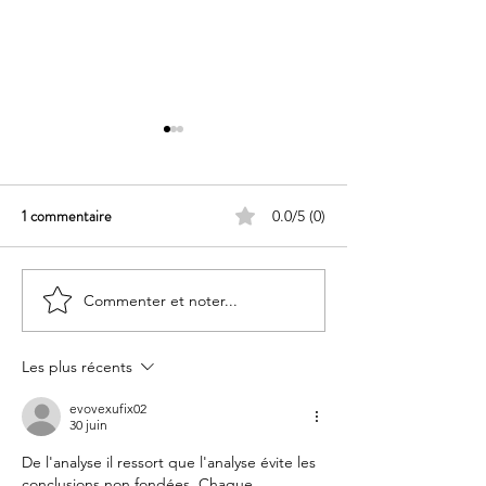
1 commentaire
0.0/5 (0)
Commenter et noter...
1er championnat des cartes
Découvrez les nouv
vertes
2026
Les plus récents
evovexufix02
30 juin
De l'analyse il ressort que l'analyse évite les 
conclusions non fondées. Chaque 